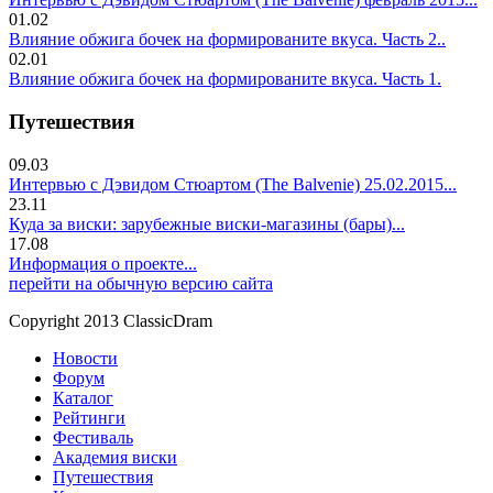
01.02
Влияние обжига бочек на формированите вкуса. Часть 2..
02.01
Влияние обжига бочек на формированите вкуса. Часть 1.
Путешествия
09.03
Интервью с Дэвидом Стюартом (The Balvenie) 25.02.2015...
23.11
Куда за виски: зарубежные виски-магазины (бары)...
17.08
Информация о проекте...
перейти на обычную версию сайта
Copyright 2013 ClassicDram
Новости
Форум
Каталог
Рейтинги
Фестиваль
Академия виски
Путешествия