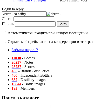
Finish, Cask Strength
Rioja Finish, 70cl
Login to reply
Логин
Пароль
Автоматически входить при каждом посещении
Скрыть моё пребывание на конференции в этот раз
Забыли пароль?
11030
- Bottles
26237
- Notes
25737
- Scores
455
- Brands / distilleries
400
- Independent Bottlers
637
- Distillery images
10844
- Bottle images
193
- Members
Поиск в каталоге