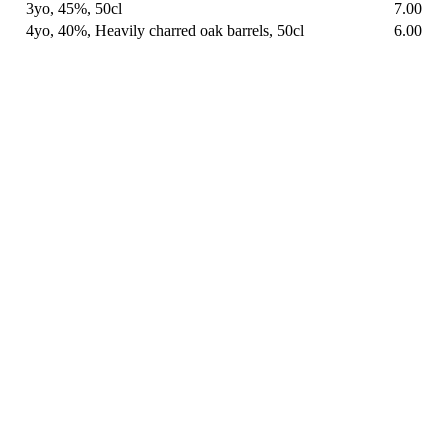
3yo, 45%, 50cl
7.00
4yo, 40%, Heavily charred oak barrels, 50cl
6.00