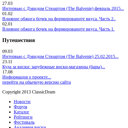
27.03
Интервью с Дэвидом Стюартом (The Balvenie) февраль 2015...
01.02
Влияние обжига бочек на формированите вкуса. Часть 2..
02.01
Влияние обжига бочек на формированите вкуса. Часть 1.
Путешествия
09.03
Интервью с Дэвидом Стюартом (The Balvenie) 25.02.2015...
23.11
Куда за виски: зарубежные виски-магазины (бары)...
17.08
Информация о проекте...
перейти на обычную версию сайта
Copyright 2013 ClassicDram
Новости
Форум
Каталог
Рейтинги
Фестиваль
Академия виски