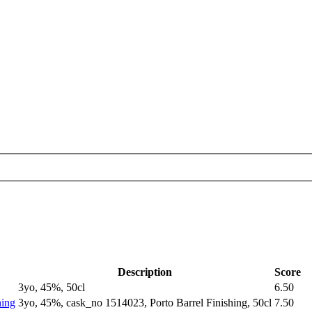
Description
Score
3yo, 45%, 50cl
6.50
hing
3yo, 45%, cask_no 1514023, Porto Barrel Finishing, 50cl
7.50