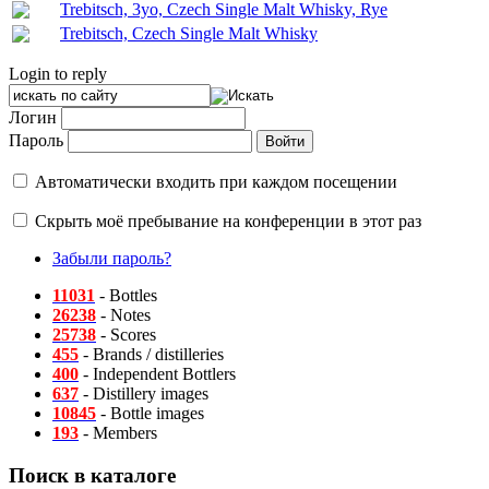
Trebitsch, 3yo, Czech Single Malt Whisky, Rye
Trebitsch, Czech Single Malt Whisky
Login to reply
Логин
Пароль
Автоматически входить при каждом посещении
Скрыть моё пребывание на конференции в этот раз
Забыли пароль?
11031
- Bottles
26238
- Notes
25738
- Scores
455
- Brands / distilleries
400
- Independent Bottlers
637
- Distillery images
10845
- Bottle images
193
- Members
Поиск в каталоге