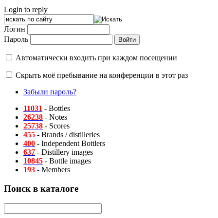
Login to reply
Логин
Пароль
Автоматически входить при каждом посещении
Скрыть моё пребывание на конференции в этот раз
Забыли пароль?
11031
- Bottles
26238
- Notes
25738
- Scores
455
- Brands / distilleries
400
- Independent Bottlers
637
- Distillery images
10845
- Bottle images
193
- Members
Поиск в каталоге