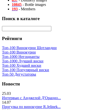
637
- Distillery images
10845
- Bottle images
193
- Members
Поиск в каталоге
Рейтинги
Топ-100 Винокурни Шотландии
Топ-100 Винокурни
Топ-1000 Негоцианты
Топ-1000 Лучший виски
Топ-100 Худший виски
Топ-100 Популярный виски
Топ-50 Дегустаторы
Новости
25.03
Интервью с Анджелой Д'Орацио...
14.07
Прогулка по винокурне R.Jelinek...