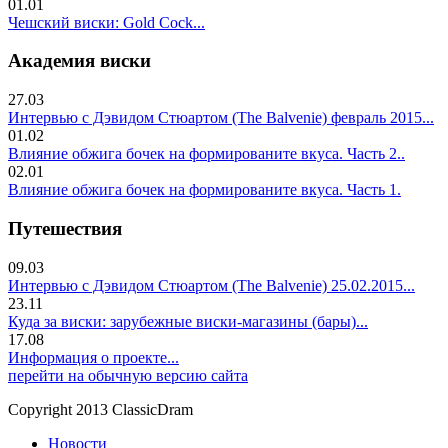
01.01
Чешский виски: Gold Cock...
Академия виски
27.03
Интервью с Дэвидом Стюартом (The Balvenie) февраль 2015...
01.02
Влияние обжига бочек на формированите вкуса. Часть 2..
02.01
Влияние обжига бочек на формированите вкуса. Часть 1.
Путешествия
09.03
Интервью с Дэвидом Стюартом (The Balvenie) 25.02.2015...
23.11
Куда за виски: зарубежные виски-магазины (бары)...
17.08
Информация о проекте...
перейти на обычную версию сайта
Copyright 2013 ClassicDram
Новости