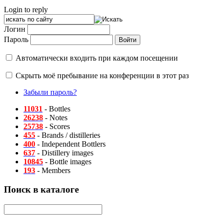
Login to reply
Логин
Пароль
Автоматически входить при каждом посещении
Скрыть моё пребывание на конференции в этот раз
Забыли пароль?
11031
- Bottles
26238
- Notes
25738
- Scores
455
- Brands / distilleries
400
- Independent Bottlers
637
- Distillery images
10845
- Bottle images
193
- Members
Поиск в каталоге