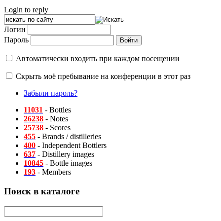
Login to reply
Логин
Пароль
Автоматически входить при каждом посещении
Скрыть моё пребывание на конференции в этот раз
Забыли пароль?
11031
- Bottles
26238
- Notes
25738
- Scores
455
- Brands / distilleries
400
- Independent Bottlers
637
- Distillery images
10845
- Bottle images
193
- Members
Поиск в каталоге