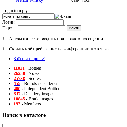
French Whisky
cask, 70cl
Login to reply
Логин
Пароль
Автоматически входить при каждом посещении
Скрыть моё пребывание на конференции в этот раз
Забыли пароль?
11031
- Bottles
26238
- Notes
25738
- Scores
455
- Brands / distilleries
400
- Independent Bottlers
637
- Distillery images
10845
- Bottle images
193
- Members
Поиск в каталоге