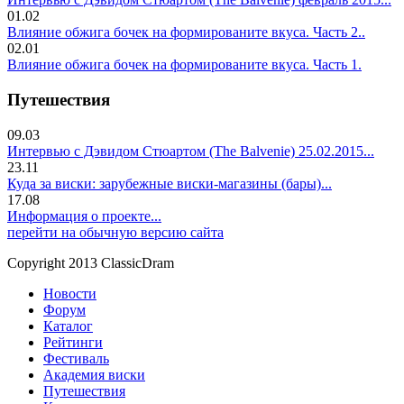
01.02
Влияние обжига бочек на формированите вкуса. Часть 2..
02.01
Влияние обжига бочек на формированите вкуса. Часть 1.
Путешествия
09.03
Интервью с Дэвидом Стюартом (The Balvenie) 25.02.2015...
23.11
Куда за виски: зарубежные виски-магазины (бары)...
17.08
Информация о проекте...
перейти на обычную версию сайта
Copyright 2013 ClassicDram
Новости
Форум
Каталог
Рейтинги
Фестиваль
Академия виски
Путешествия