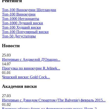
Рейтинги
Топ-100 Винокурни Шотландии
Топ-100 Винокурни
Топ-1000 Негоцианты
Топ-1000 Лучший виски
Топ-100 Худший виски
Топ-100 Популярный виски
Топ-50 Дегустаторы
Новости
25.03
Интервью с Анджелой Д'Орацио...
14.07
Прогулка по винокурне R.Jelinek...
01.01
Чешский виски: Gold Cock...
Академия виски
27.03
Интервью с Дэвидом Стюартом (The Balvenie) февраль 2015...
01.02
Влияние обжига бочек на формированите вкуса. Часть 2..