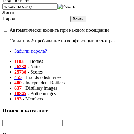
Login to reply
Логин
Пароль
Автоматически входить при каждом посещении
Скрыть моё пребывание на конференции в этот раз
Забыли пароль?
11031
- Bottles
26238
- Notes
25738
- Scores
455
- Brands / distilleries
400
- Independent Bottlers
637
- Distillery images
10845
- Bottle images
193
- Members
Поиск в каталоге