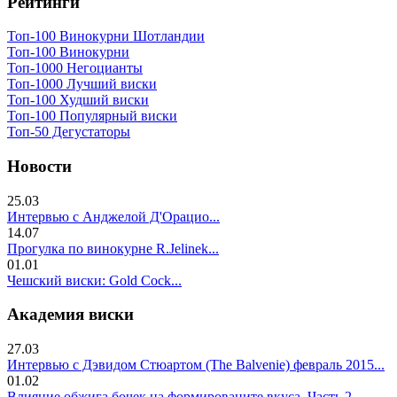
Рейтинги
Топ-100 Винокурни Шотландии
Топ-100 Винокурни
Топ-1000 Негоцианты
Топ-1000 Лучший виски
Топ-100 Худший виски
Топ-100 Популярный виски
Топ-50 Дегустаторы
Новости
25.03
Интервью с Анджелой Д'Орацио...
14.07
Прогулка по винокурне R.Jelinek...
01.01
Чешский виски: Gold Cock...
Академия виски
27.03
Интервью с Дэвидом Стюартом (The Balvenie) февраль 2015...
01.02
Влияние обжига бочек на формированите вкуса. Часть 2..