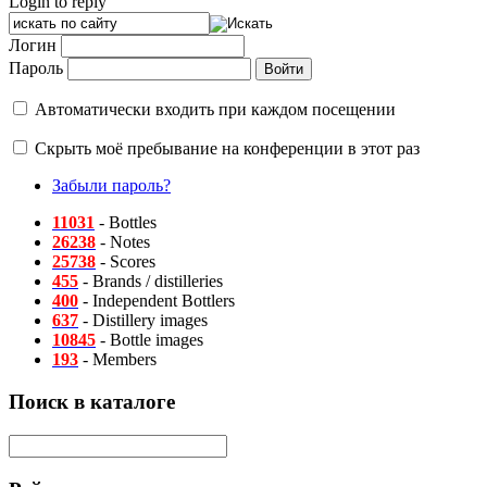
Login to reply
Логин
Пароль
Автоматически входить при каждом посещении
Скрыть моё пребывание на конференции в этот раз
Забыли пароль?
11031
- Bottles
26238
- Notes
25738
- Scores
455
- Brands / distilleries
400
- Independent Bottlers
637
- Distillery images
10845
- Bottle images
193
- Members
Поиск в каталоге