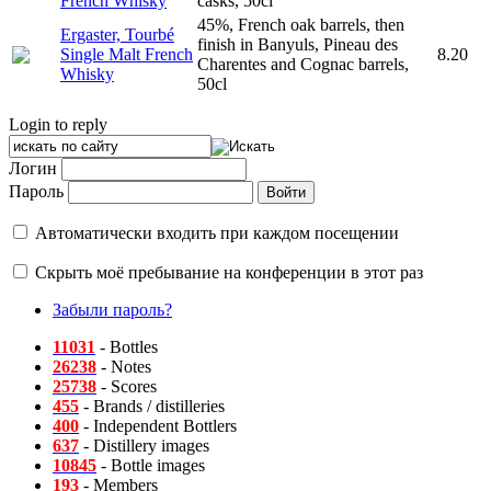
French Whisky
casks, 50cl
45%, French oak barrels, then
Ergaster, Tourbé
finish in Banyuls, Pineau des
Single Malt French
8.20
Charentes and Cognac barrels,
Whisky
50cl
Login to reply
Логин
Пароль
Автоматически входить при каждом посещении
Скрыть моё пребывание на конференции в этот раз
Забыли пароль?
11031
- Bottles
26238
- Notes
25738
- Scores
455
- Brands / distilleries
400
- Independent Bottlers
637
- Distillery images
10845
- Bottle images
193
- Members