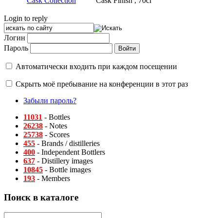
Cask Collection
Cask Finish , 70cl
Login to reply
Логин
Пароль
Автоматически входить при каждом посещении
Скрыть моё пребывание на конференции в этот раз
Забыли пароль?
11031
- Bottles
26238
- Notes
25738
- Scores
455
- Brands / distilleries
400
- Independent Bottlers
637
- Distillery images
10845
- Bottle images
193
- Members
Поиск в каталоге