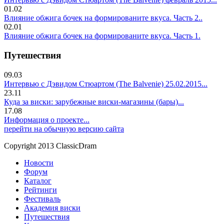
01.02
Влияние обжига бочек на формированите вкуса. Часть 2..
02.01
Влияние обжига бочек на формированите вкуса. Часть 1.
Путешествия
09.03
Интервью с Дэвидом Стюартом (The Balvenie) 25.02.2015...
23.11
Куда за виски: зарубежные виски-магазины (бары)...
17.08
Информация о проекте...
перейти на обычную версию сайта
Copyright 2013 ClassicDram
Новости
Форум
Каталог
Рейтинги
Фестиваль
Академия виски
Путешествия