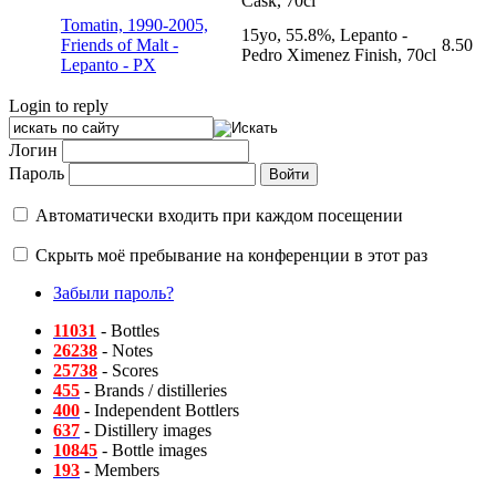
Cask, 70cl
Tomatin, 1990-2005,
15yo, 55.8%, Lepanto -
Friends of Malt -
8.50
Pedro Ximenez Finish, 70cl
Lepanto - PX
Login to reply
Логин
Пароль
Автоматически входить при каждом посещении
Скрыть моё пребывание на конференции в этот раз
Забыли пароль?
11031
- Bottles
26238
- Notes
25738
- Scores
455
- Brands / distilleries
400
- Independent Bottlers
637
- Distillery images
10845
- Bottle images
193
- Members