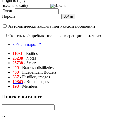
Login to reply
Логин
Пароль
Автоматически входить при каждом посещении
Скрыть моё пребывание на конференции в этот раз
Забыли пароль?
11031
- Bottles
26238
- Notes
25738
- Scores
455
- Brands / distilleries
400
- Independent Bottlers
637
- Distillery images
10845
- Bottle images
193
- Members
Поиск в каталоге