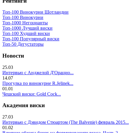
Рейтинги
Топ-100 Винокурни Шотландии
Топ-100 Винокурни
Топ-1000 Негоцианты
Топ-1000 Лучший виски
Топ-100 Худший виски
Топ-100 Популярный виски
Топ-50 Дегустаторы
Новости
25.03
Интервью с Анджелой Д'Орацио...
14.07
Прогулка по винокурне R.Jelinek...
01.01
Чешский виски: Gold Cock...
Академия виски
27.03
Интервью с Дэвидом Стюартом (The Balvenie) февраль 2015...
01.02
Влияние обжига бочек на формированите вкуса. Часть 2..