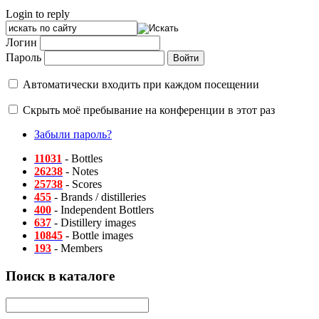
Login to reply
Логин
Пароль
Автоматически входить при каждом посещении
Скрыть моё пребывание на конференции в этот раз
Забыли пароль?
11031
- Bottles
26238
- Notes
25738
- Scores
455
- Brands / distilleries
400
- Independent Bottlers
637
- Distillery images
10845
- Bottle images
193
- Members
Поиск в каталоге