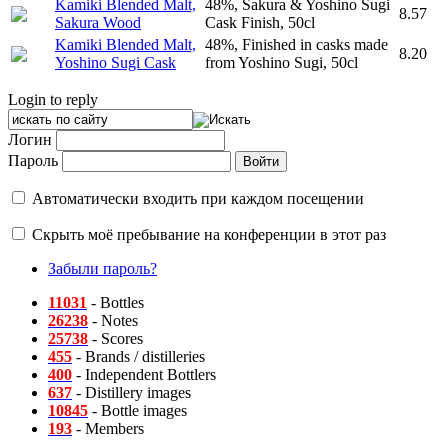
Kamiki Blended Malt,
48%, Sakura & Yoshino Sugi
8.57
Sakura Wood
Cask Finish, 50cl
Kamiki Blended Malt,
48%, Finished in casks made
8.20
Yoshino Sugi Cask
from Yoshino Sugi, 50cl
Login to reply
Логин
Пароль
Автоматически входить при каждом посещении
Скрыть моё пребывание на конференции в этот раз
Забыли пароль?
11031
- Bottles
26238
- Notes
25738
- Scores
455
- Brands / distilleries
400
- Independent Bottlers
637
- Distillery images
10845
- Bottle images
193
- Members