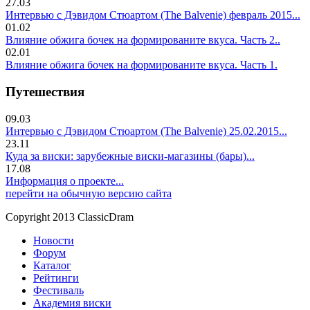
27.03
Интервью с Дэвидом Стюартом (The Balvenie) февраль 2015...
01.02
Влияние обжига бочек на формированите вкуса. Часть 2..
02.01
Влияние обжига бочек на формированите вкуса. Часть 1.
Путешествия
09.03
Интервью с Дэвидом Стюартом (The Balvenie) 25.02.2015...
23.11
Куда за виски: зарубежные виски-магазины (бары)...
17.08
Информация о проекте...
перейти на обычную версию сайта
Copyright 2013 ClassicDram
Новости
Форум
Каталог
Рейтинги
Фестиваль
Академия виски