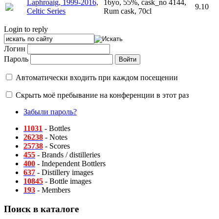
Laphroaig, 1999-2016,
16yo, 55%, cask_no 4144,
9.10
Celtic Series
Rum cask, 70cl
Login to reply
Логин
Пароль
Автоматически входить при каждом посещении
Скрыть моё пребывание на конференции в этот раз
Забыли пароль?
11031
- Bottles
26238
- Notes
25738
- Scores
455
- Brands / distilleries
400
- Independent Bottlers
637
- Distillery images
10845
- Bottle images
193
- Members
Поиск в каталоге