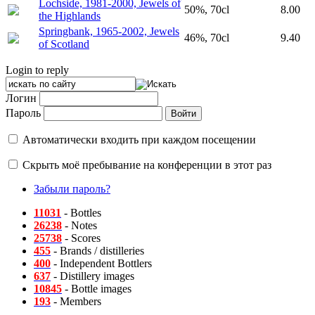
Lochside, 1981-2000, Jewels of
50%, 70cl
8.00
the Highlands
Springbank, 1965-2002, Jewels
46%, 70cl
9.40
of Scotland
Login to reply
Логин
Пароль
Автоматически входить при каждом посещении
Скрыть моё пребывание на конференции в этот раз
Забыли пароль?
11031
- Bottles
26238
- Notes
25738
- Scores
455
- Brands / distilleries
400
- Independent Bottlers
637
- Distillery images
10845
- Bottle images
193
- Members