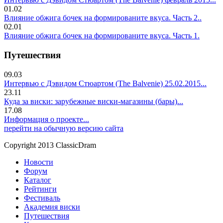
01.02
Влияние обжига бочек на формированите вкуса. Часть 2..
02.01
Влияние обжига бочек на формированите вкуса. Часть 1.
Путешествия
09.03
Интервью с Дэвидом Стюартом (The Balvenie) 25.02.2015...
23.11
Куда за виски: зарубежные виски-магазины (бары)...
17.08
Информация о проекте...
перейти на обычную версию сайта
Copyright 2013 ClassicDram
Новости
Форум
Каталог
Рейтинги
Фестиваль
Академия виски
Путешествия