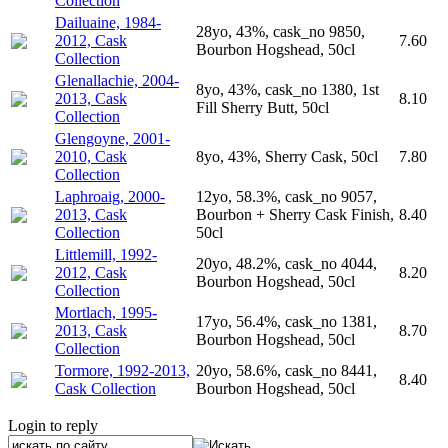
Collection
Dailuaine, 1984-
28yo, 43%, cask_no 9850,
2012, Cask
7.60
Bourbon Hogshead, 50cl
Collection
Glenallachie, 2004-
8yo, 43%, cask_no 1380, 1st
2013, Cask
8.10
Fill Sherry Butt, 50cl
Collection
Glengoyne, 2001-
2010, Cask
8yo, 43%, Sherry Cask, 50cl
7.80
Collection
Laphroaig, 2000-
12yo, 58.3%, cask_no 9057,
2013, Cask
Bourbon + Sherry Cask Finish,
8.40
Collection
50cl
Littlemill, 1992-
20yo, 48.2%, cask_no 4044,
2012, Cask
8.20
Bourbon Hogshead, 50cl
Collection
Mortlach, 1995-
17yo, 56.4%, cask_no 1381,
2013, Cask
8.70
Bourbon Hogshead, 50cl
Collection
Tormore, 1992-2013,
20yo, 58.6%, cask_no 8441,
8.40
Cask Collection
Bourbon Hogshead, 50cl
Login to reply