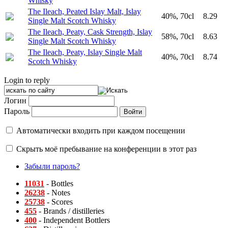
Whisky
The Ileach, Peated Islay Malt, Islay
40%, 70cl
8.29
Single Malt Scotch Whisky
The Ileach, Peaty, Cask Strength, Islay
58%, 70cl
8.63
Single Malt Scotch Whisky
The Ileach, Peaty, Islay Single Malt
40%, 70cl
8.74
Scotch Whisky
Login to reply
Логин
Пароль
Автоматически входить при каждом посещении
Скрыть моё пребывание на конференции в этот раз
Забыли пароль?
11031
- Bottles
26238
- Notes
25738
- Scores
455
- Brands / distilleries
400
- Independent Bottlers