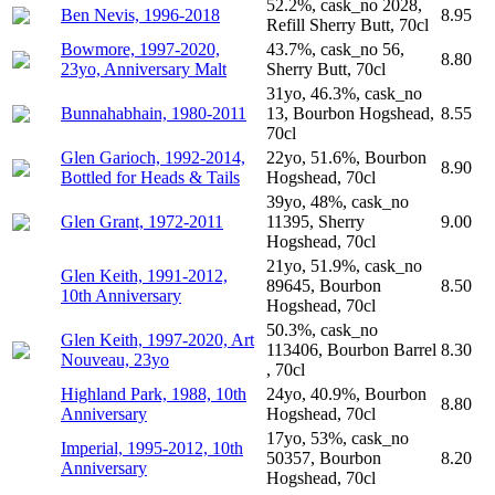
52.2%, cask_no 2028,
Ben Nevis, 1996-2018
8.95
Refill Sherry Butt, 70cl
Bowmore, 1997-2020,
43.7%, cask_no 56,
8.80
23yo, Anniversary Malt
Sherry Butt, 70cl
31yo, 46.3%, cask_no
Bunnahabhain, 1980-2011
13, Bourbon Hogshead,
8.55
70cl
Glen Garioch, 1992-2014,
22yo, 51.6%, Bourbon
8.90
Bottled for Heads & Tails
Hogshead, 70cl
39yo, 48%, cask_no
Glen Grant, 1972-2011
11395, Sherry
9.00
Hogshead, 70cl
21yo, 51.9%, cask_no
Glen Keith, 1991-2012,
89645, Bourbon
8.50
10th Anniversary
Hogshead, 70cl
50.3%, cask_no
Glen Keith, 1997-2020, Art
113406, Bourbon Barrel
8.30
Nouveau, 23yo
, 70cl
Highland Park, 1988, 10th
24yo, 40.9%, Bourbon
8.80
Anniversary
Hogshead, 70cl
17yo, 53%, cask_no
Imperial, 1995-2012, 10th
50357, Bourbon
8.20
Anniversary
Hogshead, 70cl