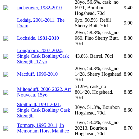
28yo, 56.6%, cask_no
Inchgower, 1982-2010
6971, Bourbon
9.40
Hogshead, 70cl
Ledaig, 2001-2011, The
9yo, 50.5%, Refill
9.00
Dram
Sherry Butt, 70cl
29yo, 58.8%, cask_no
Lochside, 1981-2010
960, Fino Sherry Butt,
8.80
70cl
Longmorn, 2007-2024,
Single Cask Bottling/Cask
43.8%, Barrel, 70cl
8.80
Strength, 17 yo
20yo, 54.3%, cask_no
Macduff, 1990-2010
1428, Sherry Hogshead,
8.90
70cl
51.9%, cask_no
Miltonduff, 2006-2022, Art
801420, Hogshead,
8.85
Nouveau, 15yo
70cl
Strathmill, 1991-2021,
30yo, 51.3%, Bourbon
Single Cask Bottling/ Cask
8.60
Hogshead, 70cl
Strength
16yo, 53.4%, cask_no
Tormore, 1995-2011, In
20213, Bourbon
8.70
Memoriam Horst Manthee
Hogshead, 70cl