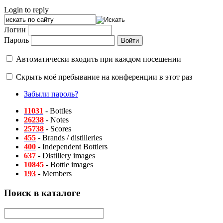
Login to reply
Логин
Пароль
Автоматически входить при каждом посещении
Скрыть моё пребывание на конференции в этот раз
Забыли пароль?
11031
- Bottles
26238
- Notes
25738
- Scores
455
- Brands / distilleries
400
- Independent Bottlers
637
- Distillery images
10845
- Bottle images
193
- Members
Поиск в каталоге