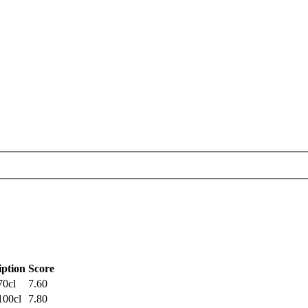
iption
Score
70cl
7.60
100cl
7.80