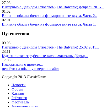
27.03
Интервью с Дэвидом Стюартом (The Balvenie) февраль 2015...
01.02
Влияние обжига бочек на формированите вкуса. Часть 2..
02.01
Влияние обжига бочек на формированите вкуса. Часть 1.
Путешествия
09.03
Интервью с Дэвидом Стюартом (The Balvenie) 25.02.2015...
23.11
Куда за виски: зарубежные виски-магазины (бары)...
17.08
Информация о проекте...
перейти на обычную версию сайта
Copyright 2013 ClassicDram
Новости
Форум
Каталог
Рейтинги
Фестиваль
Академия виски