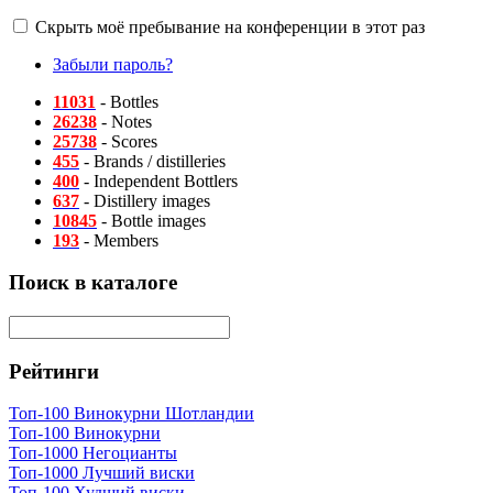
Скрыть моё пребывание на конференции в этот раз
Забыли пароль?
11031
- Bottles
26238
- Notes
25738
- Scores
455
- Brands / distilleries
400
- Independent Bottlers
637
- Distillery images
10845
- Bottle images
193
- Members
Поиск в каталоге
Рейтинги
Топ-100 Винокурни Шотландии
Топ-100 Винокурни
Топ-1000 Негоцианты
Топ-1000 Лучший виски
Топ-100 Худший виски