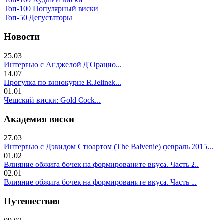
Топ-100 Популярный виски
Топ-50 Дегустаторы
Новости
25.03
Интервью с Анджелой Д'Орацио...
14.07
Прогулка по винокурне R.Jelinek...
01.01
Чешский виски: Gold Cock...
Академия виски
27.03
Интервью с Дэвидом Стюартом (The Balvenie) февраль 2015...
01.02
Влияние обжига бочек на формированите вкуса. Часть 2..
02.01
Влияние обжига бочек на формированите вкуса. Часть 1.
Путешествия