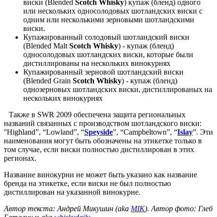
виски (Blended
Scotch Whisky
) купаж (бленд) одного
или нескольких односолодовых шотландских виски с
одним или несколькими зерновыми шотландскими
виски.
Купажированный солодовый шотландский виски
(Blended Malt
Scotch Whisky
) - купаж (бленд)
односолодовых шотландских виски, которые были
дистиллированы на нескольких винокурнях
Купажированный зерновой шотландский виски
(Blended Grain
Scotch Whisky
) - купаж (бленд)
однозерновых шотландских виски, дистиллированых на
нескольких винокурнях
Также в SWR 2009 обеспечена защита региональных
названий связанных с производством шотландского виски:
''Highland”, “Lowland”, “
Speyside
”, “Campbeltown”, “
Islay
”. Эти
наименования могут быть обозначены на этикетке только в
том случае, если виски полностью дистиллирован в этих
регионах.
Название винокурни не может быть указано как название
бренда на этикетке, если виски не был полностью
дистиллирован на указанной винокурне.
Автор текста: Андрей Микушин (aka
MIK
). Автор фото: Глеб