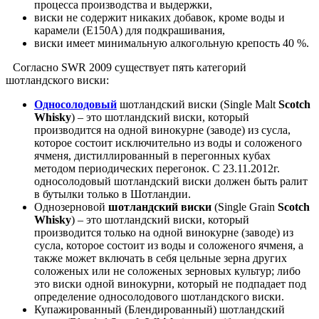
процесса производства и выдержки,
виски не содержит никаких добавок, кроме воды и
карамели (Е150А) для подкрашивания,
виски имеет минимальную алкогольную крепость 40 %.
Согласно SWR 2009 существует пять категорий
шотландского виски:
Односолодовый
шотландский виски (Single Malt
Scotch
Whisky
) – это шотландский виски, который
производится на одной винокурне (заводе) из сусла,
которое состоит исключительно из воды и соложеного
ячменя, дистиллированный в перегонных кубах
методом периодических перегонок. С 23.11.2012г.
односолодовый шотландский виски должен быть ралит
в бутылки только в Шотландии.
Однозерновой
шотландский виски
(Single Grain
Scotch
Whisky
) – это шотландский виски, который
производится только на одной винокурне (заводе) из
сусла, которое состоит из воды и соложеного ячменя, а
также может включать в себя цельные зерна других
соложеных или не соложеных зерновых культур; либо
это виски одной винокурни, который не подпадает под
определение односолодового шотландского виски.
Купажированный (Блендированный) шотландский