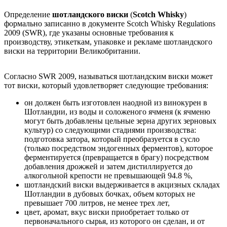
Определение
шотландского виски
(
Scotch Whisky
)
формально записанно в документе Scotch Whisky Regulations
2009 (SWR), где указаны основные требования к
производству, этикеткам, упаковке и рекламе шотландского
виски на территории Великобритании.
Согласно SWR 2009, называться шотландским виски может
тот виски, который удовлетворяет следующие требования:
он должен быть изготовлен наодной из винокурен в
Шотландии, из воды и соложеного ячменя (к ячменю
могут быть добавлены цельные зерна других зерновых
культур) со следующими стадиями производства:
подготовка затора, который преобразуется в сусло
(только посредством эндогенных ферментов), которое
ферментируется (превращается в брагу) посредством
добавления дрожжей и затем дистиллируется до
алкогольной крепости не превышающей 94.8 %,
шотландский виски выдерживается в акцизных складах
Шотландии в дубовых бочках, объем которых не
превышает 700 литров, не менее трех лет,
цвет, аромат, вкус виски приобретает только от
первоначального сырья, из которого он сделан, и от