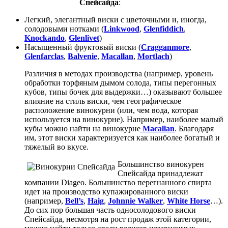
Спейсайда
:
Легкий, элегантный виски с цветочными и, иногда,
солодовыми нотками (
Linkwood
,
Glenfiddich
,
Knockando
,
Glenlivet
)
Насыщенный фруктовый виски (
Cragganmore
,
Glenfarclas
,
Balvenie
,
Macallan
,
Mortlach
)
Различия в методах производства (например, уровень
обработки торфяным дымом солода, типы перегонных
кубов, типы бочек для выдержки…) оказывают большее
влияние на стиль виски, чем географическое
расположение винокурни (или, чем вода, которая
используется на винокурне). Например, наиболее малый
кубы можно найти на винокурне
Macallan
. Благодаря
им, этот виски характеризуется как наиболее богатый и
тяжелый во вкусе.
Большинство винокурен
Спейсайда принадлежат
компании Diageo. Большинство перегнанного спирта
идет на производство купажированного виски
(например,
Bell’s
,
Haig
,
Johnnie Walker
,
White Horse
…).
До сих пор большая часть односолодового виски
Спейсайда, несмотря на рост продаж этой категории,