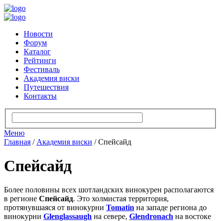
Новости
Форум
Каталог
Рейтинги
Фестиваль
Академия виски
Путешествия
Контакты
Меню
Главная
/
Академия виски
/
Спейсайд
Спейсайд
Более половины всех шотландских винокурен располагаются
в регионе
Спейсайд
. Это холмистая территория,
протянувшаяся от винокурни
Tomatin
на западе региона до
винокурни
Glenglassaugh
на севере,
Glendronach
на востоке