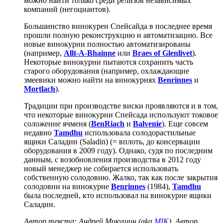
можно найти только среди релизов независимых
компаний (негоциантов).
Большинство винокурен Спейсайда в последнее время
прошли полную реконструкцию и автоматизацию. Все
новые винокурни полностью автоматизированы
(например,
Allt-A-Bhainne
или
Braes of Glenlivet
).
Некоторые винокурни пытаются сохранить часть
старого оборудования (например, охлаждающие
змеевики можно найти на винокурнях
Benrinnes
и
Mortlach
).
Традиции при производстве виски проявляются и в том,
что некоторые винокурни Спейсада используют токовое
соложение ячменя (
BenRiach
и
Balvenie
). Еще совсем
недавно
Tamdhu
использовала солодорастильные
ящики Саладин (Saladin) (= вплоть, до консервации
оборудования в 2009 году). Однако, судя по последним
данным, с возобновления производства в 2012 году
новый менеджер не собирается использовать
собственную солодовню. Жалко, так как после закрытия
солодовни на винокурне
Benrinnes
(1984),
Tamdhu
была последней, кто использовал на винокурне ящики
Саладин.
Автор текста: Андрей Микушин (aka
MIK
). Автор