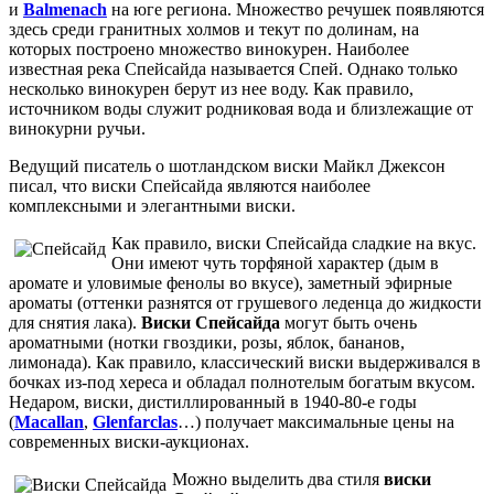
и
Balmenach
на юге региона. Множество речушек появляются
здесь среди гранитных холмов и текут по долинам, на
которых построено множество винокурен. Наиболее
известная река Спейсайда называется Спей. Однако только
несколько винокурен берут из нее воду. Как правило,
источником воды служит родниковая вода и близлежащие от
винокурни ручьи.
Ведущий писатель о шотландском виски Майкл Джексон
писал, что виски Спейсайда являются наиболее
комплексными и элегантными виски.
Как правило, виски Спейсайда сладкие на вкус.
Они имеют чуть торфяной характер (дым в
аромате и уловимые фенолы во вкусе), заметный эфирные
ароматы (оттенки разнятся от грушевого леденца до жидкости
для снятия лака).
Виски Спейсайда
могут быть очень
ароматными (нотки гвоздики, розы, яблок, бананов,
лимонада). Как правило, классический виски выдерживался в
бочках из-под хереса и обладал полнотелым богатым вкусом.
Недаром, виски, дистиллированный в 1940-80-е годы
(
Macallan
,
Glenfarclas
…) получает максимальные цены на
современных виски-аукционах.
Можно выделить два стиля
виски