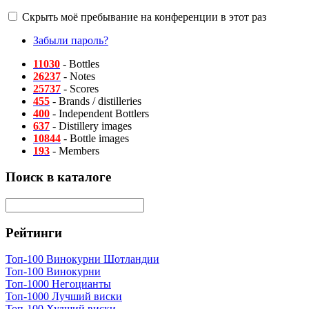
Скрыть моё пребывание на конференции в этот раз
Забыли пароль?
11030
- Bottles
26237
- Notes
25737
- Scores
455
- Brands / distilleries
400
- Independent Bottlers
637
- Distillery images
10844
- Bottle images
193
- Members
Поиск в каталоге
Рейтинги
Топ-100 Винокурни Шотландии
Топ-100 Винокурни
Топ-1000 Негоцианты
Топ-1000 Лучший виски
Топ-100 Худший виски