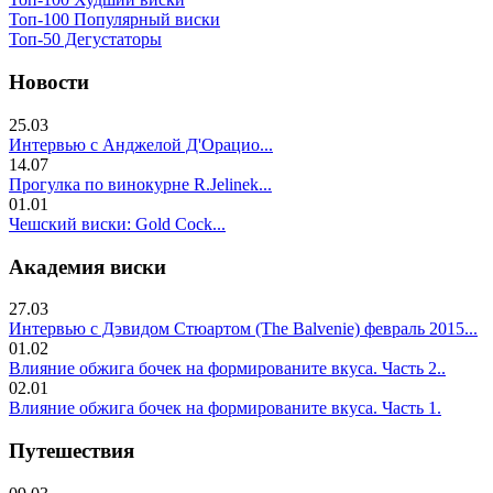
Топ-100 Популярный виски
Топ-50 Дегустаторы
Новости
25.03
Интервью с Анджелой Д'Орацио...
14.07
Прогулка по винокурне R.Jelinek...
01.01
Чешский виски: Gold Cock...
Академия виски
27.03
Интервью с Дэвидом Стюартом (The Balvenie) февраль 2015...
01.02
Влияние обжига бочек на формированите вкуса. Часть 2..
02.01
Влияние обжига бочек на формированите вкуса. Часть 1.
Путешествия