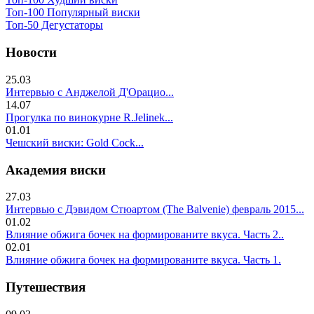
Топ-100 Популярный виски
Топ-50 Дегустаторы
Новости
25.03
Интервью с Анджелой Д'Орацио...
14.07
Прогулка по винокурне R.Jelinek...
01.01
Чешский виски: Gold Cock...
Академия виски
27.03
Интервью с Дэвидом Стюартом (The Balvenie) февраль 2015...
01.02
Влияние обжига бочек на формированите вкуса. Часть 2..
02.01
Влияние обжига бочек на формированите вкуса. Часть 1.
Путешествия