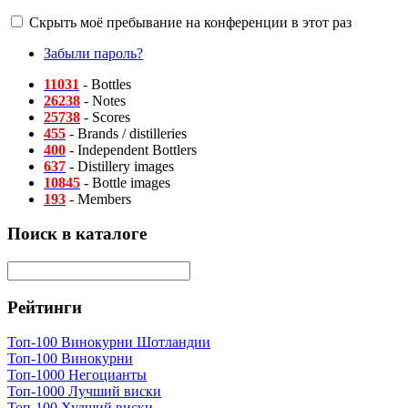
Скрыть моё пребывание на конференции в этот раз
Забыли пароль?
11031
- Bottles
26238
- Notes
25738
- Scores
455
- Brands / distilleries
400
- Independent Bottlers
637
- Distillery images
10845
- Bottle images
193
- Members
Поиск в каталоге
Рейтинги
Топ-100 Винокурни Шотландии
Топ-100 Винокурни
Топ-1000 Негоцианты
Топ-1000 Лучший виски
Топ-100 Худший виски