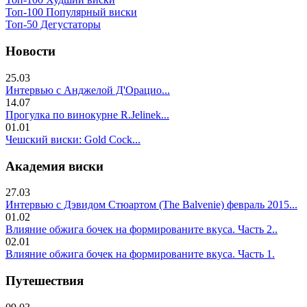
Топ-100 Популярный виски
Топ-50 Дегустаторы
Новости
25.03
Интервью с Анджелой Д'Орацио...
14.07
Прогулка по винокурне R.Jelinek...
01.01
Чешский виски: Gold Cock...
Академия виски
27.03
Интервью с Дэвидом Стюартом (The Balvenie) февраль 2015...
01.02
Влияние обжига бочек на формированите вкуса. Часть 2..
02.01
Влияние обжига бочек на формированите вкуса. Часть 1.
Путешествия