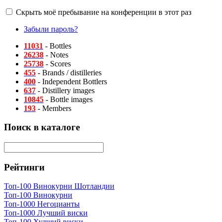
Скрыть моё пребывание на конференции в этот раз
Забыли пароль?
11031
- Bottles
26238
- Notes
25738
- Scores
455
- Brands / distilleries
400
- Independent Bottlers
637
- Distillery images
10845
- Bottle images
193
- Members
Поиск в каталоге
Рейтинги
Топ-100 Винокурни Шотландии
Топ-100 Винокурни
Топ-1000 Негоцианты
Топ-1000 Лучший виски
Топ-100 Худший виски