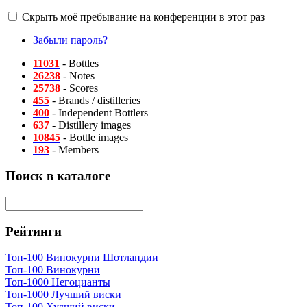
Скрыть моё пребывание на конференции в этот раз
Забыли пароль?
11031
- Bottles
26238
- Notes
25738
- Scores
455
- Brands / distilleries
400
- Independent Bottlers
637
- Distillery images
10845
- Bottle images
193
- Members
Поиск в каталоге
Рейтинги
Топ-100 Винокурни Шотландии
Топ-100 Винокурни
Топ-1000 Негоцианты
Топ-1000 Лучший виски
Топ-100 Худший виски