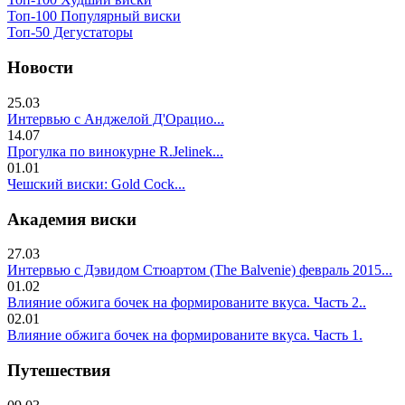
Топ-100 Популярный виски
Топ-50 Дегустаторы
Новости
25.03
Интервью с Анджелой Д'Орацио...
14.07
Прогулка по винокурне R.Jelinek...
01.01
Чешский виски: Gold Cock...
Академия виски
27.03
Интервью с Дэвидом Стюартом (The Balvenie) февраль 2015...
01.02
Влияние обжига бочек на формированите вкуса. Часть 2..
02.01
Влияние обжига бочек на формированите вкуса. Часть 1.
Путешествия