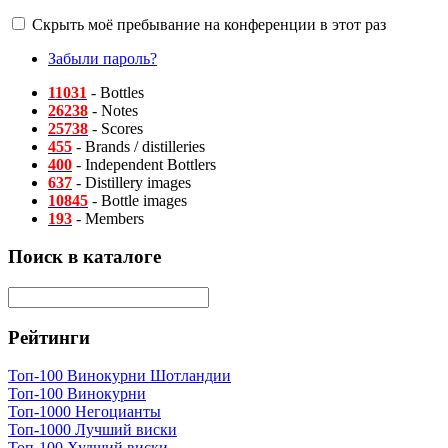
Скрыть моё пребывание на конференции в этот раз
Забыли пароль?
11031
- Bottles
26238
- Notes
25738
- Scores
455
- Brands / distilleries
400
- Independent Bottlers
637
- Distillery images
10845
- Bottle images
193
- Members
Поиск в каталоге
Рейтинги
Топ-100 Винокурни Шотландии
Топ-100 Винокурни
Топ-1000 Негоцианты
Топ-1000 Лучший виски
Топ-100 Худший виски