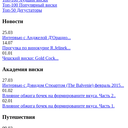
Топ-100 Популярный виски
Топ-50 Дегустаторы
Новости
25.03
Интервью с Анджелой Д'Орацио...
14.07
Прогулка по винокурне R.Jelinek...
01.01
Чешский виски: Gold Cock...
Академия виски
27.03
Интервью с Дэвидом Стюартом (The Balvenie) февраль 2015...
01.02
Влияние обжига бочек на формированите вкуса. Часть 2..
02.01
Влияние обжига бочек на формированите вкуса. Часть 1.
Путешествия