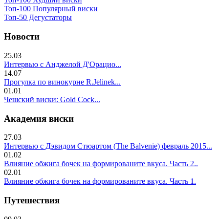
Топ-100 Популярный виски
Топ-50 Дегустаторы
Новости
25.03
Интервью с Анджелой Д'Орацио...
14.07
Прогулка по винокурне R.Jelinek...
01.01
Чешский виски: Gold Cock...
Академия виски
27.03
Интервью с Дэвидом Стюартом (The Balvenie) февраль 2015...
01.02
Влияние обжига бочек на формированите вкуса. Часть 2..
02.01
Влияние обжига бочек на формированите вкуса. Часть 1.
Путешествия