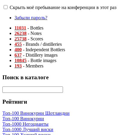
Скрыть моё пребывание на конференции в этот раз
Забыли пароль?
11031
- Bottles
26238
- Notes
25738
- Scores
455
- Brands / distilleries
400
- Independent Bottlers
637
- Distillery images
10845
- Bottle images
193
- Members
Поиск в каталоге
Рейтинги
Топ-100 Винокурни Шотландии
Топ-100 Винокурни
Топ-1000 Негоцианты
Топ-1000 Лучший виски
Топ-100 Худший виски