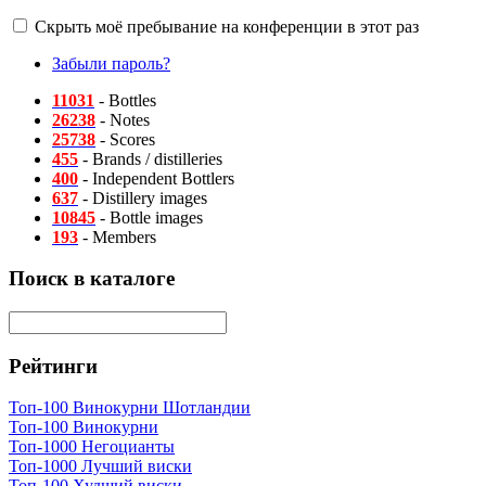
Скрыть моё пребывание на конференции в этот раз
Забыли пароль?
11031
- Bottles
26238
- Notes
25738
- Scores
455
- Brands / distilleries
400
- Independent Bottlers
637
- Distillery images
10845
- Bottle images
193
- Members
Поиск в каталоге
Рейтинги
Топ-100 Винокурни Шотландии
Топ-100 Винокурни
Топ-1000 Негоцианты
Топ-1000 Лучший виски
Топ-100 Худший виски