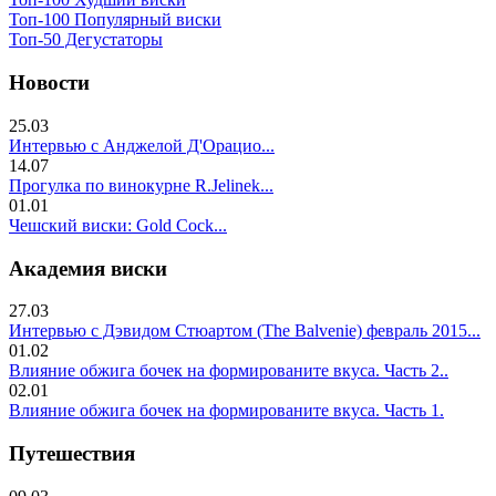
Топ-100 Популярный виски
Топ-50 Дегустаторы
Новости
25.03
Интервью с Анджелой Д'Орацио...
14.07
Прогулка по винокурне R.Jelinek...
01.01
Чешский виски: Gold Cock...
Академия виски
27.03
Интервью с Дэвидом Стюартом (The Balvenie) февраль 2015...
01.02
Влияние обжига бочек на формированите вкуса. Часть 2..
02.01
Влияние обжига бочек на формированите вкуса. Часть 1.
Путешествия