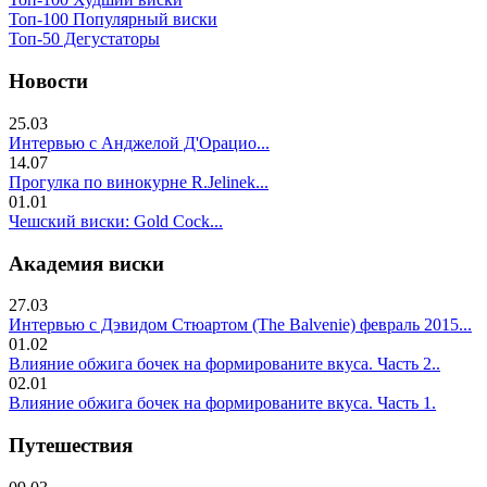
Топ-100 Популярный виски
Топ-50 Дегустаторы
Новости
25.03
Интервью с Анджелой Д'Орацио...
14.07
Прогулка по винокурне R.Jelinek...
01.01
Чешский виски: Gold Cock...
Академия виски
27.03
Интервью с Дэвидом Стюартом (The Balvenie) февраль 2015...
01.02
Влияние обжига бочек на формированите вкуса. Часть 2..
02.01
Влияние обжига бочек на формированите вкуса. Часть 1.
Путешествия