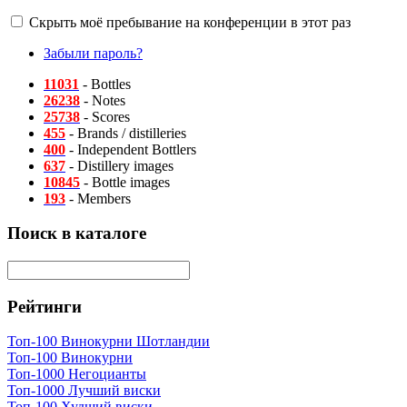
Скрыть моё пребывание на конференции в этот раз
Забыли пароль?
11031
- Bottles
26238
- Notes
25738
- Scores
455
- Brands / distilleries
400
- Independent Bottlers
637
- Distillery images
10845
- Bottle images
193
- Members
Поиск в каталоге
Рейтинги
Топ-100 Винокурни Шотландии
Топ-100 Винокурни
Топ-1000 Негоцианты
Топ-1000 Лучший виски
Топ-100 Худший виски