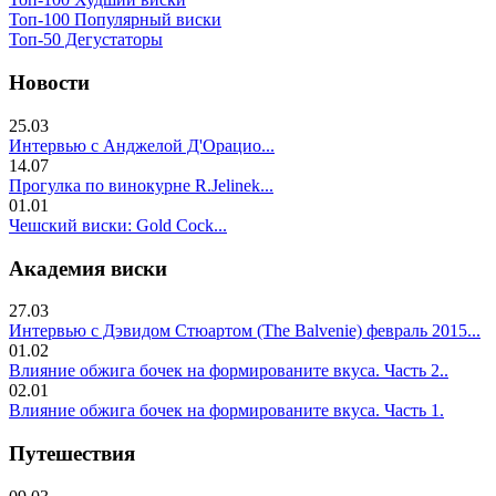
Топ-100 Популярный виски
Топ-50 Дегустаторы
Новости
25.03
Интервью с Анджелой Д'Орацио...
14.07
Прогулка по винокурне R.Jelinek...
01.01
Чешский виски: Gold Cock...
Академия виски
27.03
Интервью с Дэвидом Стюартом (The Balvenie) февраль 2015...
01.02
Влияние обжига бочек на формированите вкуса. Часть 2..
02.01
Влияние обжига бочек на формированите вкуса. Часть 1.
Путешествия