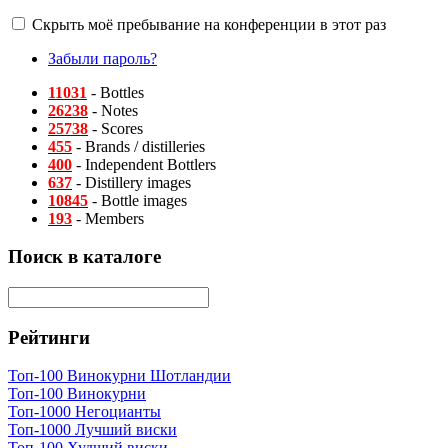
Скрыть моё пребывание на конференции в этот раз
Забыли пароль?
11031
- Bottles
26238
- Notes
25738
- Scores
455
- Brands / distilleries
400
- Independent Bottlers
637
- Distillery images
10845
- Bottle images
193
- Members
Поиск в каталоге
Рейтинги
Топ-100 Винокурни Шотландии
Топ-100 Винокурни
Топ-1000 Негоцианты
Топ-1000 Лучший виски
Топ-100 Худший виски