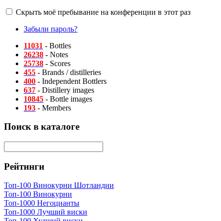
Скрыть моё пребывание на конференции в этот раз
Забыли пароль?
11031
- Bottles
26238
- Notes
25738
- Scores
455
- Brands / distilleries
400
- Independent Bottlers
637
- Distillery images
10845
- Bottle images
193
- Members
Поиск в каталоге
Рейтинги
Топ-100 Винокурни Шотландии
Топ-100 Винокурни
Топ-1000 Негоцианты
Топ-1000 Лучший виски
Топ-100 Худший виски