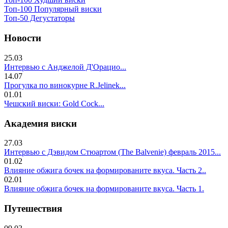
Топ-100 Популярный виски
Топ-50 Дегустаторы
Новости
25.03
Интервью с Анджелой Д'Орацио...
14.07
Прогулка по винокурне R.Jelinek...
01.01
Чешский виски: Gold Cock...
Академия виски
27.03
Интервью с Дэвидом Стюартом (The Balvenie) февраль 2015...
01.02
Влияние обжига бочек на формированите вкуса. Часть 2..
02.01
Влияние обжига бочек на формированите вкуса. Часть 1.
Путешествия