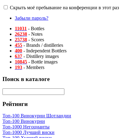
Скрыть моё пребывание на конференции в этот раз
Забыли пароль?
11031
- Bottles
26238
- Notes
25738
- Scores
455
- Brands / distilleries
400
- Independent Bottlers
637
- Distillery images
10845
- Bottle images
193
- Members
Поиск в каталоге
Рейтинги
Топ-100 Винокурни Шотландии
Топ-100 Винокурни
Топ-1000 Негоцианты
Топ-1000 Лучший виски
Топ-100 Худший виски