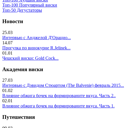
Топ-100 Популярный виски
Топ-50 Дегустаторы
Новости
25.03
Интервью с Анджелой Д'Орацио...
14.07
Прогулка по винокурне R.Jelinek...
01.01
Чешский виски: Gold Cock...
Академия виски
27.03
Интервью с Дэвидом Стюартом (The Balvenie) февраль 2015...
01.02
Влияние обжига бочек на формированите вкуса. Часть 2..
02.01
Влияние обжига бочек на формированите вкуса. Часть 1.
Путешествия