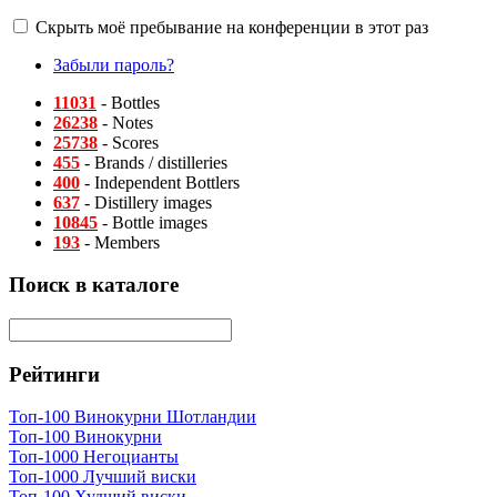
Скрыть моё пребывание на конференции в этот раз
Забыли пароль?
11031
- Bottles
26238
- Notes
25738
- Scores
455
- Brands / distilleries
400
- Independent Bottlers
637
- Distillery images
10845
- Bottle images
193
- Members
Поиск в каталоге
Рейтинги
Топ-100 Винокурни Шотландии
Топ-100 Винокурни
Топ-1000 Негоцианты
Топ-1000 Лучший виски
Топ-100 Худший виски