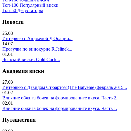
Топ-100 Популярный виски
Топ-50 Дегустаторы
Новости
25.03
Интервью с Анджелой Д'Орацио...
14.07
Прогулка по винокурне R.Jelinek...
01.01
Чешский виски: Gold Cock...
Академия виски
27.03
Интервью с Дэвидом Стюартом (The Balvenie) февраль 2015...
01.02
Влияние обжига бочек на формированите вкуса. Часть 2..
02.01
Влияние обжига бочек на формированите вкуса. Часть 1.
Путешествия