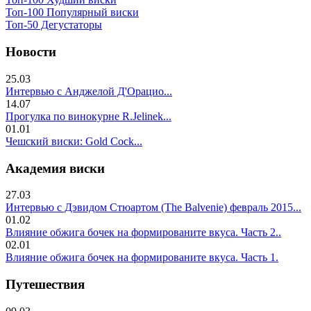
Топ-100 Популярный виски
Топ-50 Дегустаторы
Новости
25.03
Интервью с Анджелой Д'Орацио...
14.07
Прогулка по винокурне R.Jelinek...
01.01
Чешский виски: Gold Cock...
Академия виски
27.03
Интервью с Дэвидом Стюартом (The Balvenie) февраль 2015...
01.02
Влияние обжига бочек на формированите вкуса. Часть 2..
02.01
Влияние обжига бочек на формированите вкуса. Часть 1.
Путешествия