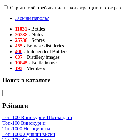
Скрыть моё пребывание на конференции в этот раз
Забыли пароль?
11031
- Bottles
26238
- Notes
25738
- Scores
455
- Brands / distilleries
400
- Independent Bottlers
637
- Distillery images
10845
- Bottle images
193
- Members
Поиск в каталоге
Рейтинги
Топ-100 Винокурни Шотландии
Топ-100 Винокурни
Топ-1000 Негоцианты
Топ-1000 Лучший виски
Топ-100 Худший виски