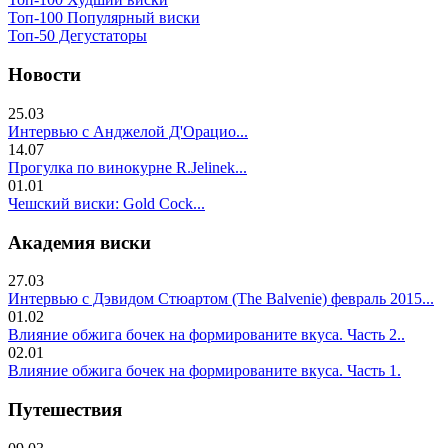
Топ-100 Популярный виски
Топ-50 Дегустаторы
Новости
25.03
Интервью с Анджелой Д'Орацио...
14.07
Прогулка по винокурне R.Jelinek...
01.01
Чешский виски: Gold Cock...
Академия виски
27.03
Интервью с Дэвидом Стюартом (The Balvenie) февраль 2015...
01.02
Влияние обжига бочек на формированите вкуса. Часть 2..
02.01
Влияние обжига бочек на формированите вкуса. Часть 1.
Путешествия