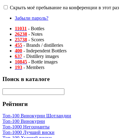
Скрыть моё пребывание на конференции в этот раз
Забыли пароль?
11031
- Bottles
26238
- Notes
25738
- Scores
455
- Brands / distilleries
400
- Independent Bottlers
637
- Distillery images
10845
- Bottle images
193
- Members
Поиск в каталоге
Рейтинги
Топ-100 Винокурни Шотландии
Топ-100 Винокурни
Топ-1000 Негоцианты
Топ-1000 Лучший виски
Топ-100 Худший виски