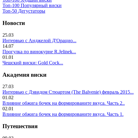
Топ-100 Популярный виски
Топ-50 Дегустаторы
Новости
25.03
Интервью с Анджелой Д'Орацио...
14.07
Прогулка по винокурне R.Jelinek...
01.01
Чешский виски: Gold Cock...
Академия виски
27.03
Интервью с Дэвидом Стюартом (The Balvenie) февраль 2015...
01.02
Влияние обжига бочек на формированите вкуса. Часть 2..
02.01
Влияние обжига бочек на формированите вкуса. Часть 1.
Путешествия