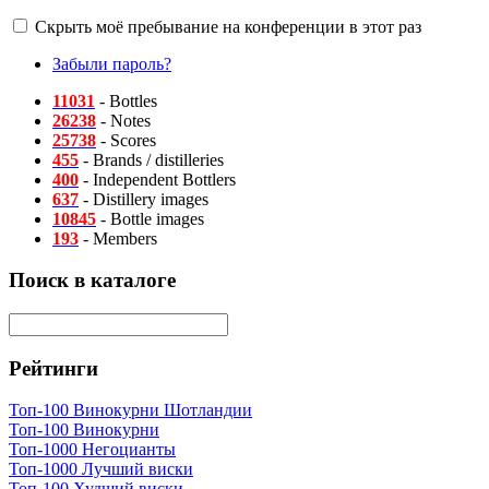
Скрыть моё пребывание на конференции в этот раз
Забыли пароль?
11031
- Bottles
26238
- Notes
25738
- Scores
455
- Brands / distilleries
400
- Independent Bottlers
637
- Distillery images
10845
- Bottle images
193
- Members
Поиск в каталоге
Рейтинги
Топ-100 Винокурни Шотландии
Топ-100 Винокурни
Топ-1000 Негоцианты
Топ-1000 Лучший виски
Топ-100 Худший виски