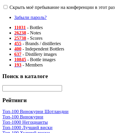
Скрыть моё пребывание на конференции в этот раз
Забыли пароль?
11031
- Bottles
26238
- Notes
25738
- Scores
455
- Brands / distilleries
400
- Independent Bottlers
637
- Distillery images
10845
- Bottle images
193
- Members
Поиск в каталоге
Рейтинги
Топ-100 Винокурни Шотландии
Топ-100 Винокурни
Топ-1000 Негоцианты
Топ-1000 Лучший виски
Топ-100 Худший виски