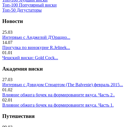
Топ-100 Популярный виски
Топ-50 Дегустаторы
Новости
25.03
Интервью с Анджелой Д'Орацио...
14.07
Прогулка по винокурне R.Jelinek...
01.01
Чешский виски: Gold Cock...
Академия виски
27.03
Интервью с Дэвидом Стюартом (The Balvenie) февраль 2015...
01.02
Влияние обжига бочек на формированите вкуса. Часть 2..
02.01
Влияние обжига бочек на формированите вкуса. Часть 1.
Путешествия