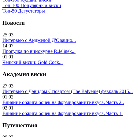
Топ-100 Популярный виски
Топ-50 Дегустаторы
Новости
25.03
Интервью с Анджелой Д'Орацио...
14.07
Прогулка по винокурне R.Jelinek...
01.01
Чешский виски: Gold Cock...
Академия виски
27.03
Интервью с Дэвидом Стюартом (The Balvenie) февраль 2015...
01.02
Влияние обжига бочек на формированите вкуса. Часть 2..
02.01
Влияние обжига бочек на формированите вкуса. Часть 1.
Путешествия