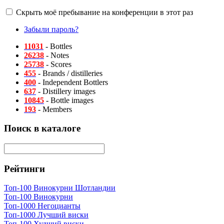
Скрыть моё пребывание на конференции в этот раз
Забыли пароль?
11031
- Bottles
26238
- Notes
25738
- Scores
455
- Brands / distilleries
400
- Independent Bottlers
637
- Distillery images
10845
- Bottle images
193
- Members
Поиск в каталоге
Рейтинги
Топ-100 Винокурни Шотландии
Топ-100 Винокурни
Топ-1000 Негоцианты
Топ-1000 Лучший виски
Топ-100 Худший виски