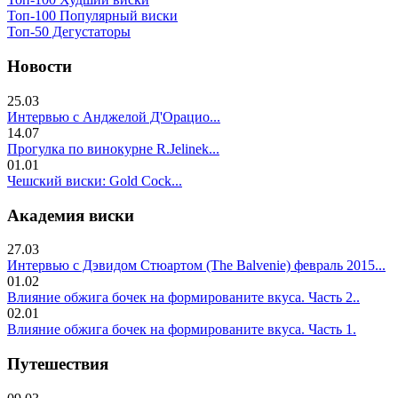
Топ-100 Популярный виски
Топ-50 Дегустаторы
Новости
25.03
Интервью с Анджелой Д'Орацио...
14.07
Прогулка по винокурне R.Jelinek...
01.01
Чешский виски: Gold Cock...
Академия виски
27.03
Интервью с Дэвидом Стюартом (The Balvenie) февраль 2015...
01.02
Влияние обжига бочек на формированите вкуса. Часть 2..
02.01
Влияние обжига бочек на формированите вкуса. Часть 1.
Путешествия