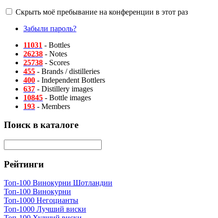
Скрыть моё пребывание на конференции в этот раз
Забыли пароль?
11031
- Bottles
26238
- Notes
25738
- Scores
455
- Brands / distilleries
400
- Independent Bottlers
637
- Distillery images
10845
- Bottle images
193
- Members
Поиск в каталоге
Рейтинги
Топ-100 Винокурни Шотландии
Топ-100 Винокурни
Топ-1000 Негоцианты
Топ-1000 Лучший виски
Топ-100 Худший виски