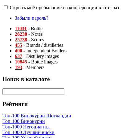
Скрыть моё пребывание на конференции в этот раз
Забыли пароль?
11031
- Bottles
26238
- Notes
25738
- Scores
455
- Brands / distilleries
400
- Independent Bottlers
637
- Distillery images
10845
- Bottle images
193
- Members
Поиск в каталоге
Рейтинги
Топ-100 Винокурни Шотландии
Топ-100 Винокурни
Топ-1000 Негоцианты
Топ-1000 Лучший виски
Топ-100 Худший виски