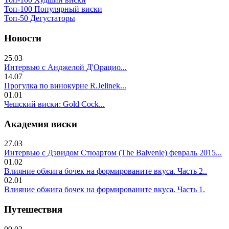
Топ-100 Популярный виски
Топ-50 Дегустаторы
Новости
25.03
Интервью с Анджелой Д'Орацио...
14.07
Прогулка по винокурне R.Jelinek...
01.01
Чешский виски: Gold Cock...
Академия виски
27.03
Интервью с Дэвидом Стюартом (The Balvenie) февраль 2015...
01.02
Влияние обжига бочек на формированите вкуса. Часть 2..
02.01
Влияние обжига бочек на формированите вкуса. Часть 1.
Путешествия