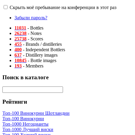
Скрыть моё пребывание на конференции в этот раз
Забыли пароль?
11031
- Bottles
26238
- Notes
25738
- Scores
455
- Brands / distilleries
400
- Independent Bottlers
637
- Distillery images
10845
- Bottle images
193
- Members
Поиск в каталоге
Рейтинги
Топ-100 Винокурни Шотландии
Топ-100 Винокурни
Топ-1000 Негоцианты
Топ-1000 Лучший виски
Топ-100 Худший виски