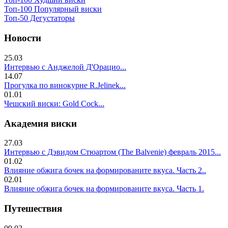
Топ-100 Популярный виски
Топ-50 Дегустаторы
Новости
25.03
Интервью с Анджелой Д'Орацио...
14.07
Прогулка по винокурне R.Jelinek...
01.01
Чешский виски: Gold Cock...
Академия виски
27.03
Интервью с Дэвидом Стюартом (The Balvenie) февраль 2015...
01.02
Влияние обжига бочек на формированите вкуса. Часть 2..
02.01
Влияние обжига бочек на формированите вкуса. Часть 1.
Путешествия