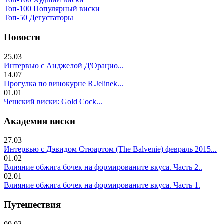
Топ-100 Популярный виски
Топ-50 Дегустаторы
Новости
25.03
Интервью с Анджелой Д'Орацио...
14.07
Прогулка по винокурне R.Jelinek...
01.01
Чешский виски: Gold Cock...
Академия виски
27.03
Интервью с Дэвидом Стюартом (The Balvenie) февраль 2015...
01.02
Влияние обжига бочек на формированите вкуса. Часть 2..
02.01
Влияние обжига бочек на формированите вкуса. Часть 1.
Путешествия