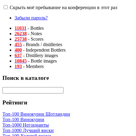
Скрыть моё пребывание на конференции в этот раз
Забыли пароль?
11031
- Bottles
26238
- Notes
25738
- Scores
455
- Brands / distilleries
400
- Independent Bottlers
637
- Distillery images
10845
- Bottle images
193
- Members
Поиск в каталоге
Рейтинги
Топ-100 Винокурни Шотландии
Топ-100 Винокурни
Топ-1000 Негоцианты
Топ-1000 Лучший виски
Топ-100 Худший виски