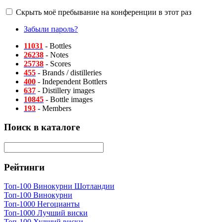
Скрыть моё пребывание на конференции в этот раз
Забыли пароль?
11031
- Bottles
26238
- Notes
25738
- Scores
455
- Brands / distilleries
400
- Independent Bottlers
637
- Distillery images
10845
- Bottle images
193
- Members
Поиск в каталоге
Рейтинги
Топ-100 Винокурни Шотландии
Топ-100 Винокурни
Топ-1000 Негоцианты
Топ-1000 Лучший виски
Топ-100 Худший виски