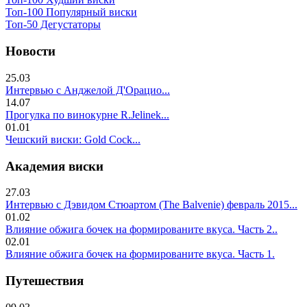
Топ-100 Популярный виски
Топ-50 Дегустаторы
Новости
25.03
Интервью с Анджелой Д'Орацио...
14.07
Прогулка по винокурне R.Jelinek...
01.01
Чешский виски: Gold Cock...
Академия виски
27.03
Интервью с Дэвидом Стюартом (The Balvenie) февраль 2015...
01.02
Влияние обжига бочек на формированите вкуса. Часть 2..
02.01
Влияние обжига бочек на формированите вкуса. Часть 1.
Путешествия