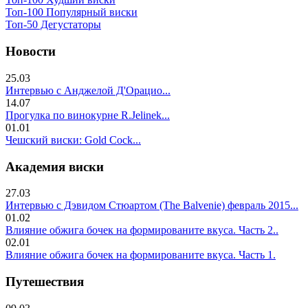
Топ-100 Популярный виски
Топ-50 Дегустаторы
Новости
25.03
Интервью с Анджелой Д'Орацио...
14.07
Прогулка по винокурне R.Jelinek...
01.01
Чешский виски: Gold Cock...
Академия виски
27.03
Интервью с Дэвидом Стюартом (The Balvenie) февраль 2015...
01.02
Влияние обжига бочек на формированите вкуса. Часть 2..
02.01
Влияние обжига бочек на формированите вкуса. Часть 1.
Путешествия