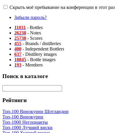
Скрыть моё пребывание на конференции в этот раз
Забыли пароль?
11031
- Bottles
26238
- Notes
25738
- Scores
455
- Brands / distilleries
400
- Independent Bottlers
637
- Distillery images
10845
- Bottle images
193
- Members
Поиск в каталоге
Рейтинги
Топ-100 Винокурни Шотландии
Топ-100 Винокурни
Топ-1000 Негоцианты
Топ-1000 Лучший виски
Топ-100 Худший виски