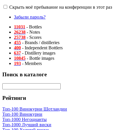
Скрыть моё пребывание на конференции в этот раз
Забыли пароль?
11031
- Bottles
26238
- Notes
25738
- Scores
455
- Brands / distilleries
400
- Independent Bottlers
637
- Distillery images
10845
- Bottle images
193
- Members
Поиск в каталоге
Рейтинги
Топ-100 Винокурни Шотландии
Топ-100 Винокурни
Топ-1000 Негоцианты
Топ-1000 Лучший виски
Топ-100 Худший виски