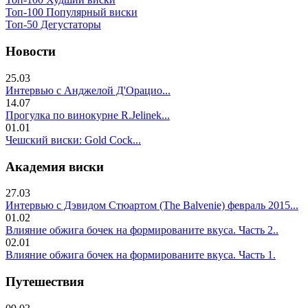
Топ-100 Популярный виски
Топ-50 Дегустаторы
Новости
25.03
Интервью с Анджелой Д'Орацио...
14.07
Прогулка по винокурне R.Jelinek...
01.01
Чешский виски: Gold Cock...
Академия виски
27.03
Интервью с Дэвидом Стюартом (The Balvenie) февраль 2015...
01.02
Влияние обжига бочек на формированите вкуса. Часть 2..
02.01
Влияние обжига бочек на формированите вкуса. Часть 1.
Путешествия