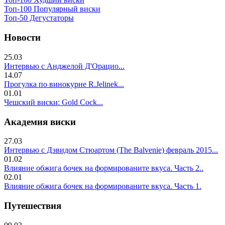
Топ-100 Популярный виски
Топ-50 Дегустаторы
Новости
25.03
Интервью с Анджелой Д'Орацио...
14.07
Прогулка по винокурне R.Jelinek...
01.01
Чешский виски: Gold Cock...
Академия виски
27.03
Интервью с Дэвидом Стюартом (The Balvenie) февраль 2015...
01.02
Влияние обжига бочек на формированите вкуса. Часть 2..
02.01
Влияние обжига бочек на формированите вкуса. Часть 1.
Путешествия