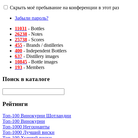
Скрыть моё пребывание на конференции в этот раз
Забыли пароль?
11031
- Bottles
26238
- Notes
25738
- Scores
455
- Brands / distilleries
400
- Independent Bottlers
637
- Distillery images
10845
- Bottle images
193
- Members
Поиск в каталоге
Рейтинги
Топ-100 Винокурни Шотландии
Топ-100 Винокурни
Топ-1000 Негоцианты
Топ-1000 Лучший виски
Топ-100 Худший виски